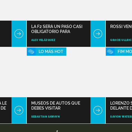
LA F2 SERÁ UN PASO CASI
ROSSI VE
OBLIGATORIO PARA
LLEGAR A LA F1
ALEX VELÁZQUEZ
GRACIE ULLRI
LO MÁS HOT
FIM M
 LE
MUSEOS DE AUTOS QUE
LORENZO 
 DE
DEBES VISITAR
DELANTE 
SEBASTIAN SAWAYN
SAVION WATER