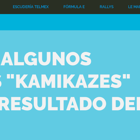
ESCUDERÍA TELMEX
FÓRMULA E
RALLYS
LE MA
 ALGUNOS
 "KAMIKAZES"
 RESULTADO DE