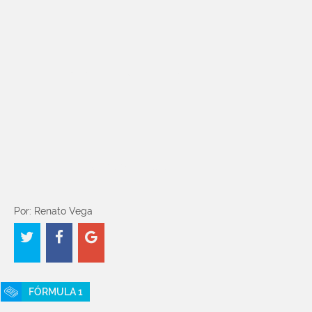
Poder
0-100 kilómetros por hora
Peso
Máxima velocidad
Por: Renato Vega
FÓRMULA 1