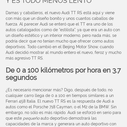
Y ES TODO MENOS LENTO
Damas y caballeros, el nuevo Audi TT RS está aquí y viene
con más que un diseño bonito y unos cuantos caballos de
fuerza. Al parecer Audi se enteró que el TT era uno de los
autos catalogados como de “estilista”, ya que era un auto con
un diseño estético y un interior moderno, pero nada más, se
podría decir que no tenían mucho que ofrecer como autos
deportivos.
Todo cambió en el Beijing Motor Show, cuando
Audi decidió mostrar al mundo entero el nuevo, feroz y mucho
más agresivo TT RS.
De 0 a 100 kilómetros por hora en 3.7
segundos
¿Es necesario mencionar más? Digo, después de todo, no
cualquier carro llega de 0 a 100 en tiempos similares a un
Ferrari 458 Italia.
El nuevo TT RS es la respuesta de Audi a
autos como el Porsche 718 Cayman, o el M2 de la BMW. Sin
embargo, no sólo es más rápido. Audi se esforzó en serio para
que este
pequeño
auto deportivo demostrará las
capacidades de la marca y generara un auto deportivo con