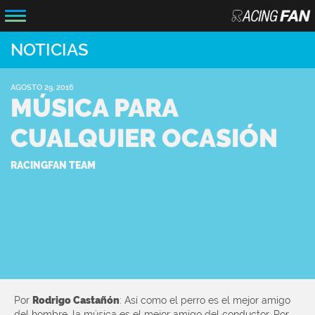
NOTICIAS
AGOSTO 29, 2016
MÚSICA PARA
CUALQUIER OCASIÓN
RACINGFAN TEAM
Por
Rodrigo Castañón
: Así como el perro es el mejor amigo
del hombre, la música es el mejor amigo del conductor. Por