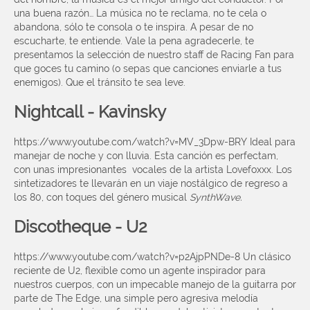
una buena razón… La música no te reclama, no te cela o
abandona, sólo te consola o te inspira. A pesar de no
escucharte, te entiende. Vale la pena agradecerle, te
presentamos la selección de nuestro staff de Racing Fan para
que goces tu camino (o sepas que canciones enviarle a tus
enemigos).
Que el tránsito te sea leve.
Nightcall - Kavinsky
https://www.youtube.com/watch?v=MV_3Dpw-BRY
Ideal para
manejar de noche y con lluvia. Esta canción es perfectam,
con unas impresionantes vocales de la artista Lovefoxxx. Los
sintetizadores te llevarán en un viaje nostálgico de regreso a
los 80, con toques del género musical
SynthWave.
Discotheque - U2
https://www.youtube.com/watch?v=p2AjpPNDe-8
Un clásico
reciente de U2, flexible como un agente inspirador para
nuestros cuerpos, con un impecable manejo de la guitarra por
parte de The Edge, una simple pero agresiva melodía