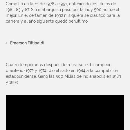
Compitió en la F1 de 1978 a 1991, obteniendo los títulos de
1981, 83 y 87. Sin embargo su paso por la Indy 500 no fue el
mejor. En el certamen de 1992 ni siquiera se clasificó para la
carrera y al año siguiente quedó penúltimo.
Emerson Fittipaldi
Cuatro temporadas después de retirarse, el bicampeón
brasileño (1972 y 1974) dio el salto en 1984 a la competición
estadounidense. Ganó las 500 Millas de Indianápolis en 1989
y 1993.