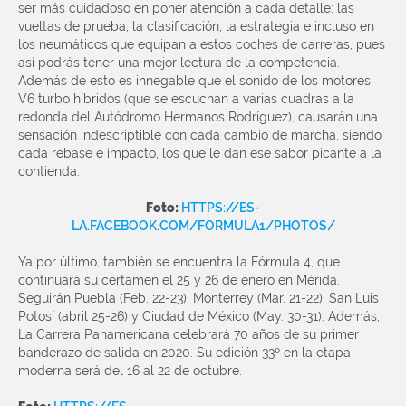
ser más cuidadoso en poner atención a cada detalle: las
vueltas de prueba, la clasificación, la estrategia e incluso en
los neumáticos que equipan a estos coches de carreras, pues
así podrás tener una mejor lectura de la competencia.
Además de esto es innegable que el sonido de los motores
V6 turbo híbridos (que se escuchan a varias cuadras a la
redonda del Autódromo Hermanos Rodríguez), causarán una
sensación indescriptible con cada cambio de marcha, siendo
cada rebase e impacto, los que le dan ese sabor picante a la
contienda.
Foto:
HTTPS://ES-
LA.FACEBOOK.COM/FORMULA1/PHOTOS/
Ya por último, también se encuentra la Fórmula 4, que
continuará su certamen el 25 y 26 de enero en Mérida.
Seguirán Puebla (Feb. 22-23), Monterrey (Mar. 21-22), San Luis
Potosí (abril 25-26) y Ciudad de México (May. 30-31). Además,
La Carrera Panamericana celebrará 70 años de su primer
banderazo de salida en 2020. Su edición 33º en la etapa
moderna será del 16 al 22 de octubre.